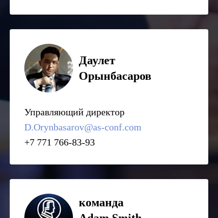
Даулет
Орынбасаров
Управляющий директор
D.Orynbasarov@as-conf.com
+7 771 766-83-93
команда