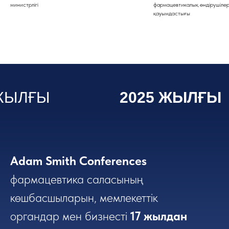
министрлігі
фармацевтикалық өндірушіле
қауымдастығы
 ЖЫЛҒЫ
2025 ЖЫЛҒЫ
ЕРЛЕР
СПИКЕРЛЕР
Adam Smith Conferences
фармацевтика саласының
көшбасшыларын, мемлекеттік
органдар мен бизнесті
17 жылдан