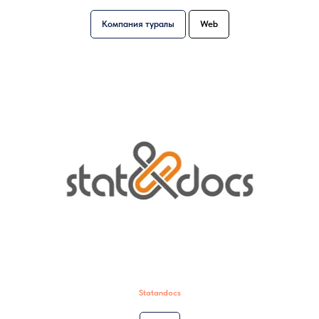
Компания туралы
Web
Statandocs