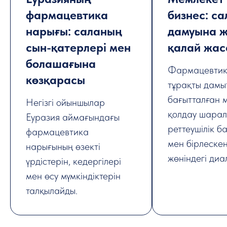
фармацевтика
бизнес: с
нарығы: саланың
дамуына ж
сын-қатерлері мен
қалай жас
болашағына
Фармацевтик
көзқарасы
тұрақты дамы
бағытталған 
Негізгі ойыншылар
қолдау шарал
Еуразия аймағындағы
реттеушілік 
фармацевтика
мен бірлеске
нарығының өзекті
жөніндегі диа
үрдістерін, кедергілері
мен өсу мүмкіндіктерін
талқылайды.