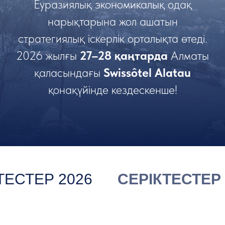
Еуразиялық экономикалық одақ
нарықтарына жол ашатын
стратегиялық іскерлік орталықта өтеді.
2026 жылғы
27–28 қаңтарда
Алматы
қаласындағы
Swissôtel Alatau
қонақүйінде кездескенше!
ТЕСТЕР 2026
СЕРІКТЕСТЕР 