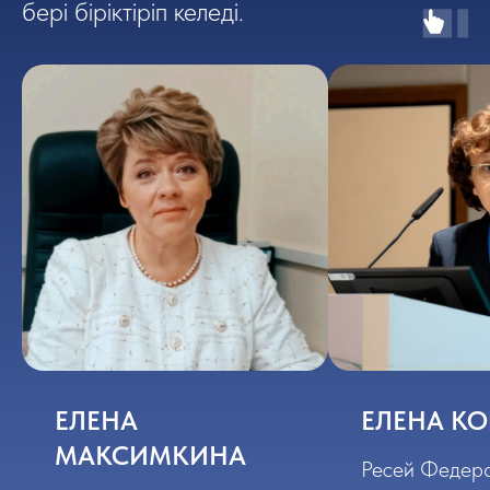
бері біріктіріп келеді.
ЕЛЕНА
ЕЛЕНА КО
МАКСИМКИНА
Ресей Федер