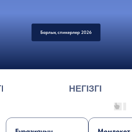
Барлық спикерлер 2026
І
НЕГІЗГІ
ЫПТАР 2026
ТАҚЫРЫПТАР 
Еуразияның
Мемлекет 