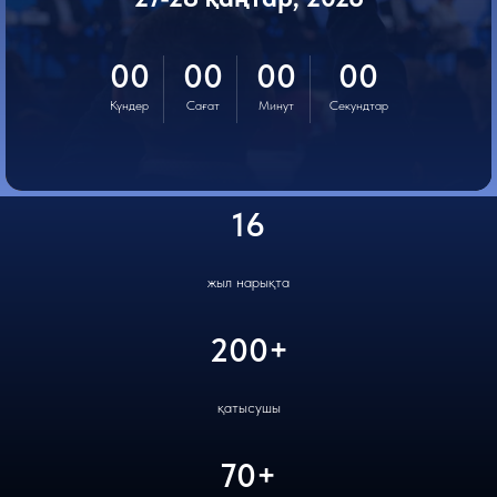
00
00
00
00
Күндер
Сағат
Минут
Секундтар
16
жыл нарықта
200+
қатысушы
70+