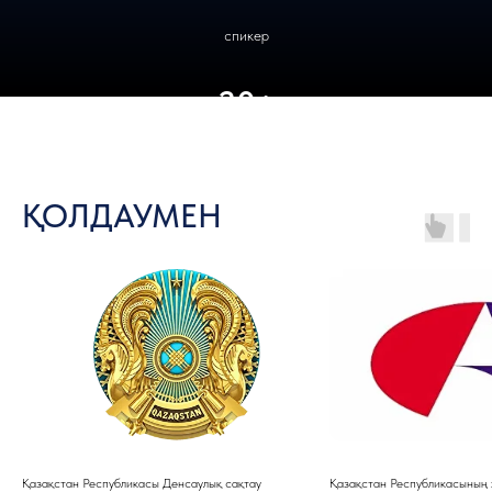
спикер
20+
сағат тиімді нетворкинг
ҚОЛДАУМЕН
Қазақстан Республикасы Денсаулық сақтау
Қазақстан Республикасының 