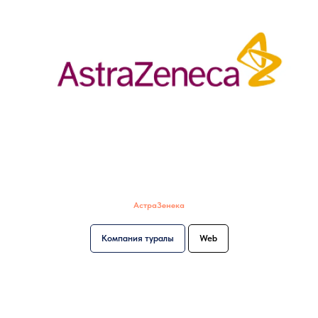
АстраЗенека
Компания туралы
Web