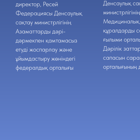
Денсаулық са
директор, Ресей
министрлігінің
Федерациясы Денсаулық
Медициналық
сақтау министрлігінің
құралдарды с
Азаматтарды дәрі-
ғылыми ортал
дәрмекпен қамтамасыз
Дәрілік затта
етуді жоспарлау және
сапасын сара
ұйымдастыру жөніндегі
орталығының 
федералдық орталығы