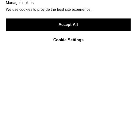
Manage cookies
We use cookies to provide the best site experience.
Accept All
ФОРМА
РЕГИСТРАЦИИ
Cookie Settings
При условии постоплаты действует стоимость
последнего периода + 10%.
Пожалуйста, обратите внимание, что регистрации
принимаются с действующим корпоративным
адресом. Организаторы оставляют за собой право
отказать в регистрации без объяснения причин.
Организатор вправе в любое время до даты оплаты
стоимости участия в Мероприятии изменить
стоимость участия, опубликовав информацию об